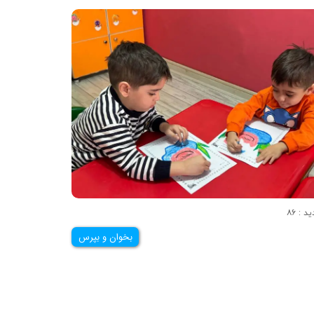
ید : ۸۶
بخوان و بپرس