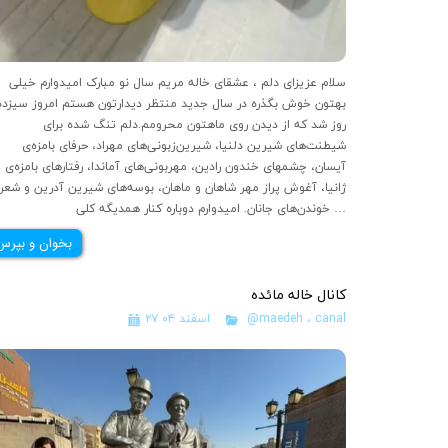
سلام عزیزای دلم ، عشقای خاله مریم 
بهتون خوش بگذره در سال جدید منتظر دیدارتون هستم امروز سیزده
روز شد که از دیدن روی ماهتون محرومم.دلم تنگ شده برای
شیطنت‌های شیرین دلنیا، شیرین‌زبونی‌های مهراد، حرفای بامزه‌ی
آیسان، چشمهای خندون رادین، مهربونی‌های آماندا، رفتارهای بامزه‌ی
ژانیا، آغوش پراز مهر شاهان و ماهان، بوسه‌های شیرین آدرین و شعر
خوندن‌های جانان. امیدوارم دوباره کنار همدیگه کلی …
بخوان و بپرس
کانال خاله مائده
canal
،
@maedeh
۲۷ اسفند ۰۴