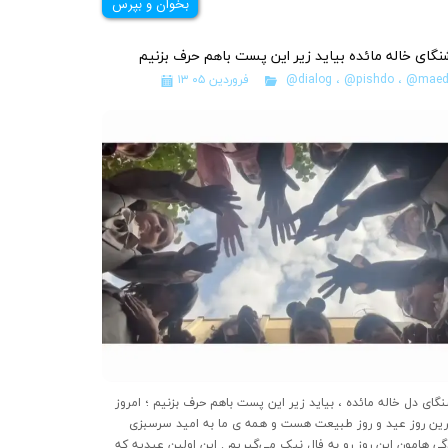
بخوان و بپرس
گای خاله مائده بیاید زیر این پست باهم حرف بزنیم
@maed
،
@pishdo
،
@dialog
۱۳ فروردین ۰۵
گای دل خاله مائده ، بیاید زیر این پست باهم حرف بزنیم ؛ امروز
ین روز عید و روز طبیعت هست و همه ی ما به امید سرسبزی
گی هامون این روز رو به فال نیک می‌گیریم . این اولین عیدیه که