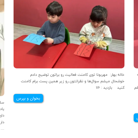
خوب خوب عزیزای دل من حالتون خوبه؟؟امیدوارم امروز که سیزده به
خاله بهار: مهربونا توی کامنت فعالیت رو براتون توضیح دادم
خوشحال میشم سوال‌ها و نظراتتون رو زیر همین پست برام کامنت
قم
کنید بازدید : ۱۱۶
بخوان و بپرس
ياد
دار
دار
آب شدن چشمه ها پر آب شدن بهار و عيد نو