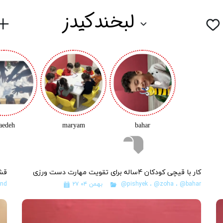
لبخندکیدز
aedeh
maryam
bahar
کار با قیچی کودکان 4ساله برای تقویت مهارت دست ورزی
قشن
@bahar
،
@zoha
،
@pishyek
۲۷ بهمن ۰۴
and