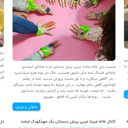
سلا
ابی
دم
تعر
ما
صحبت دلی خاله مائده مربی پیش دبستان دو با مامانای لبخندی :
ابی
مامانای قشنگ شما مثل باغبون هستید، خاک دل بچه هارو میشناسید
هر 
، بذر آگاهی میکارید و با نور محبت پرورش میدید، شما در چشم
قلبهای مهربونشون توی یک پار
کودکتون گاهی تمام جهانید. در این شرایط به وجود اومده شاید سردرگم
باشید ، اما فرصت خوبیه که باعث رشد و آرامش درفرزند دلبندتون
بشید؛ بچه ها درکنار کسی که قاطع ، مهربون …
بخوان و بپرس
کانال خاله مبینا مربی پیش دبستان یک مهدکودک لبخند
دل 