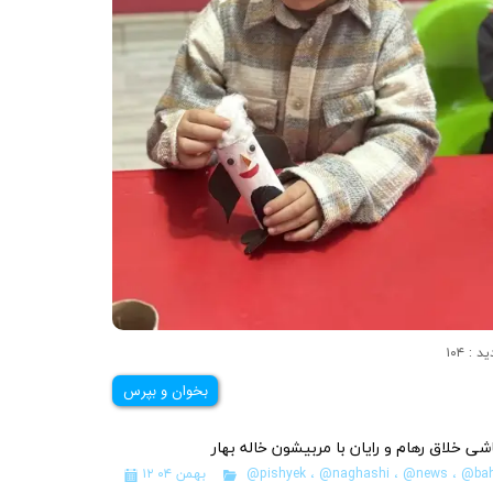
د : ۱۰۴
بخوان و بپرس
شی خلاق رهام و رایان با مربیشون خاله بهار
@bah
،
@news
،
@naghashi
،
@pishyek
۱۲ بهمن ۰۴