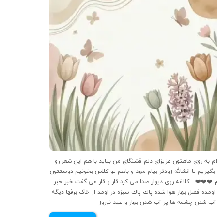
سلام به روى ماهتون عزيزاى دلم قشنگای من بيايد با هم اين شعر رو
 بگیریم تا انشالله زودتر بيام مهد و باهم تو كلاس بخونيم دوستتون
م ❤️❤️❤️ كلاغه روى ديوار صدا مى كرد قار و قار مى گفت خبر خبر
 اومده فصل بهار هوا شده پاك پاك سبزه در اومد از خاک برفها دیگه
روز …