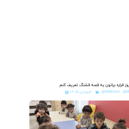
وز قراره براتون یه قصه قشنگ تعریف کنم
@bl
،
@labkhand
۰۲ فروردین ۰۵