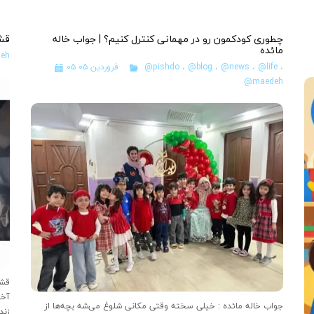
چطوری کودکمون رو در مهمانی کنترل کنیم؟ | جواب خاله
قشن
مائده
eh
،
@life
،
@news
،
@blog
،
@pishdo
۰۵ فروردین ۰۵
@maedeh
قشن
آخر
جواب خاله مائده : خیلی سخته وقتی مکانی شلوغ می‌شه بچه‌ها از
زند