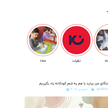
m
نظرات
rana
گای من بيايد با هم یه شعر کودکانه ياد بگیریم
@labkh
۱۴ فروردین ۰۵