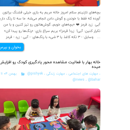
بچه‌های نازنینم سلام امروز خاله مریم یه بازی خ
آورده که فقط با خوندن و گوش دادن انجام می‌شه. ما سه تا رنگ داری
آبی زرد قرمز ❤️ «بچه‌های خوبم، گوش‌هاتون رو تیز کنین و با من
تکرار کنین: آبی! زرد! قرمز!» بریم سراغ بازیِ: «رنگ‌ها رو پیدا کن»
وسایل: - ۳ تکه کاغذ یا ۳ شیء با رنگ‌های: - آبی - زرد - قرمز …
بخوان و بپرس
خاله بهار با فعالیت مشاهده محور یادگیری کودک رو افزایش
میده
،
مهارت های اجتماعی
،
مهارت زندگی
،
@pishyek
۱۱ بهمن ۰۴
@news
،
@bahar