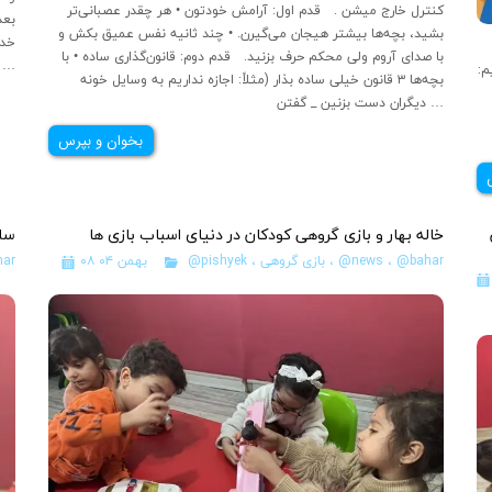
کنترل خارج میشن . قدم اول: آرامش خودتون • هر چقدر عصبانی‌تر
بعد
بشید، بچه‌ها بیشتر هیجان می‌گیرن. • چند ثانیه نفس عمیق بکش و
خدا
یلی قشنگ براتون
با صدای آروم ولی محکم حرف بزنید. قدم دوم: قانون‌گذاری ساده • با
کنیم ؛ 
م:
بچه‌ها ۳ قانون خیلی ساده بذار (مثلاً: اجازه نداریم به وسایل خونه
دیگران دست بزنین _ گفتن …
بخوان و بپرس
خاله بهار و بازی گروهی کودکان در دنیای اسباب بازی ها
سا
@bahar
،
@news
،
بازی گروهی
،
@pishyek
۰۸ بهمن ۰۴
ar