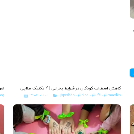
سال نو مبارک امیدوارم خیلی
کاهش اضطراب کودکان در شرایط بحرانی | 4 تکنیک طلایی
امر
@maedeh
،
@life
،
@blog
،
@pishdo
۲۶ اسفند ۰۴
og