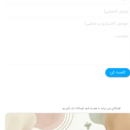
کامنت کن
قشنگای من بيايد با هم یه شعر کودکانه ياد بگیریم