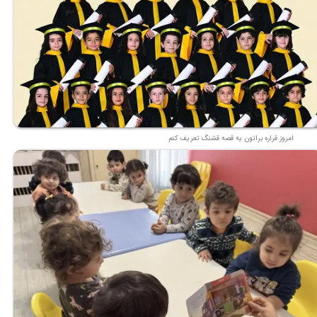
امروز قراره براتون یه قصه قشنگ تعریف کنم