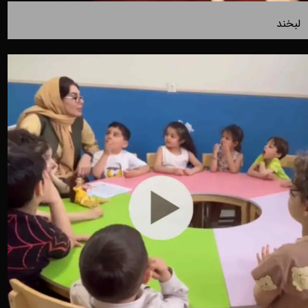
لبخند