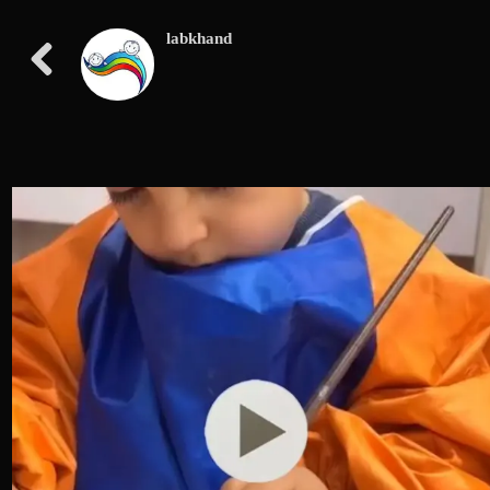
labkhand