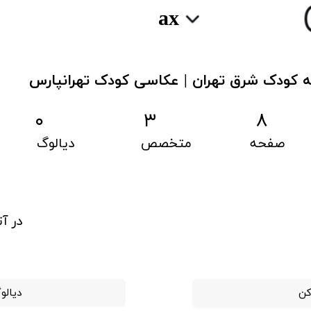
ax
ه کودک شرق تهران | عکاسی کودک تهرانپارس
۳ ۰
۸
صفحه
متخصص
دیالوگ
در آ
کن
دیالو