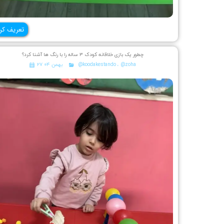
تعریف کن
چطور یک بازی خلاقانه کودک ۳ ساله را با رنگ ها آشنا کرد؟
@zoha
،
@koodakestando
۲۷ بهمن ۰۴