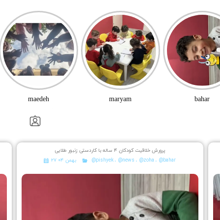
maedeh
maryam
bahar
پرورش خلاقیت کودکان ۴ ساله با کاردستی زنبور طلایی
@bahar
،
@zoha
،
@news
،
@pishyek
۲۷ بهمن ۰۴