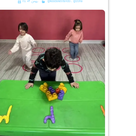
@zoha
،
@koodakestando
۲۸ بهمن ۰۴