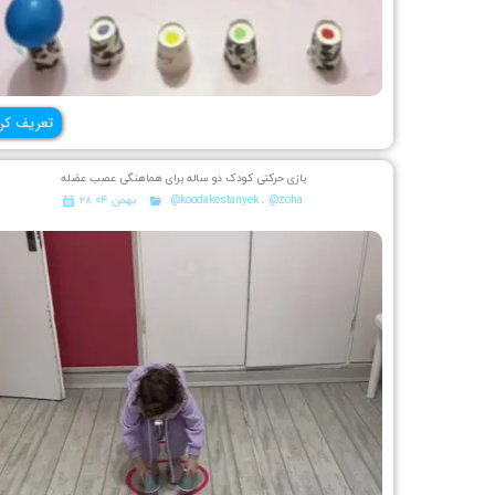
تعریف کن
بازی حرکتی کودک دو ساله برای هماهنگی عصب عضله
@zoha
،
@koodakestanyek
۲۸ بهمن ۰۴