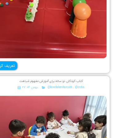
تعریف کن
کتاب کودکان دو ساله برای آموزش مفهوم شباهت
@zoha
،
@koodakestanyek
۲۷ بهمن ۰۴