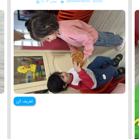
@zoha
،
@koodakestando
۲۸ بهمن ۰۴
تعریف کن