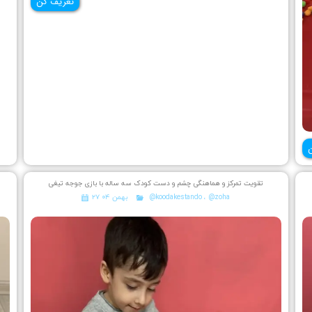
تعریف کن
تقویت تمرکز و هماهنگی چشم و دست کودک سه ساله با بازی جوجه تیغی
@zoha
،
@koodakestando
۲۷ بهمن ۰۴