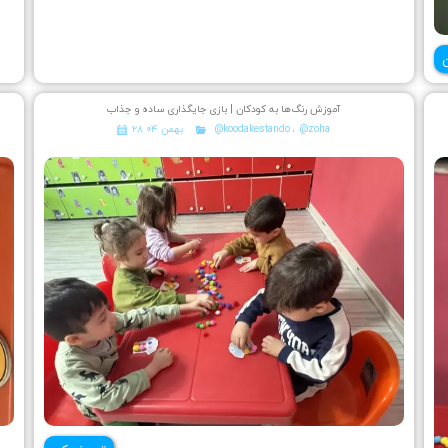
آموزش رنگ‌ها به کودکان | بازی جایگذاری ساده و جذاب
@zoha
،
@koodakestando
۲۸ بهمن ۰۴