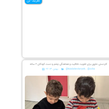
تعریف کن
کاردستی حلزون برای تقویت خلاقیت و هماهنگی چشم و دست کودکان ۲ ساله
@zoha
،
@koodakestanyek
۲۷ بهمن ۰۴