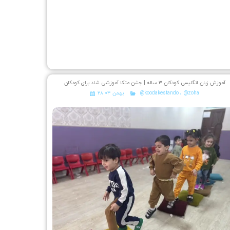
آموزش زبان انگلیسی کودکان ۳ ساله | جشن متکا‌ آموزشی شاد برای کودکان
@zoha
،
@koodakestando
۲۸ بهمن ۰۴