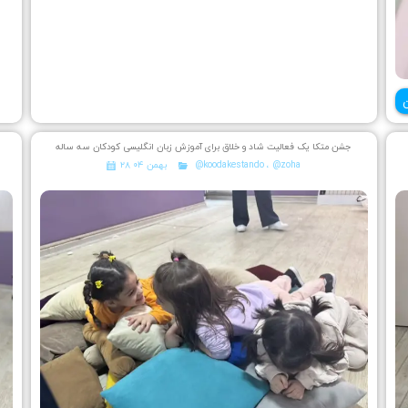
جشن متکا یک فعالیت شاد و خلاق برای آموزش زبان انگلیسی کودکان سه ساله
@zoha
،
@koodakestando
۲۸ بهمن ۰۴