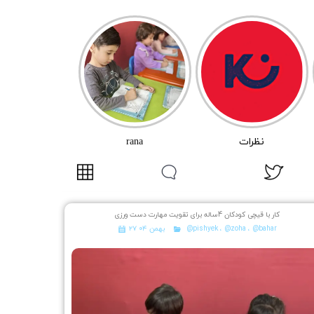
نظرات
rana
کار با قیچی کودکان 4ساله برای تقویت مهارت دست ورزی
@bahar
،
@zoha
،
@pishyek
۲۷ بهمن ۰۴