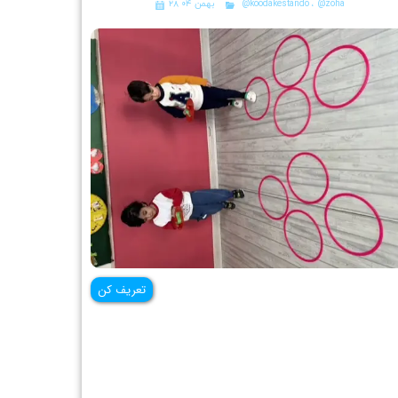
@zoha
،
@koodakestando
۲۸ بهمن ۰۴
تعریف کن