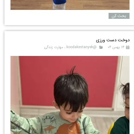
بحث کن
دوخت دست ورزی
۱۴ بهمن ۰۴
@koodakestanyek
،
مهارت زندگی