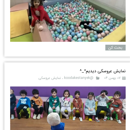
بحث کن
نمایش عروسکی دیدیم^_^
۰۷ بهمن ۰۴
@koodakestanyek
،
نمایش عروسکی