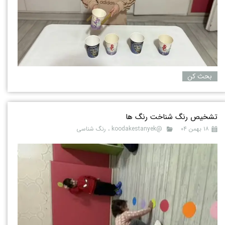
بحث کن
تشخیص رنگ شناخت رنگ ها
۱۸ بهمن ۰۴
@koodakestanyek
،
رنگ شناسی