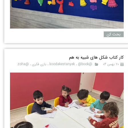
بحث کن
کار کتاب شکل های شبیه به هم
۲۰ بهمن ۰۴
@koodakestanyek
@book
،
،
بازی فکری
،
@zoha