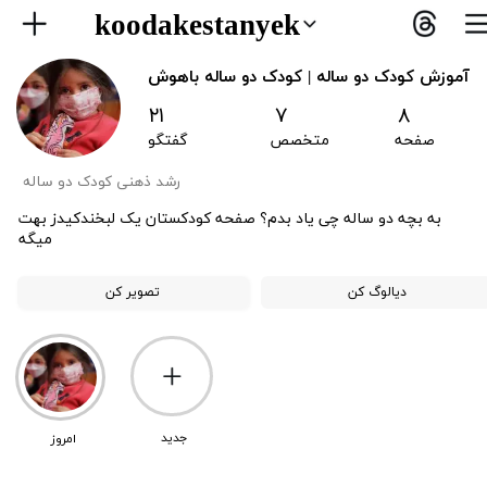
koodakestanyek
​آموزش کودک دو ساله | کودک دو ساله باهوش
۲۱
۷
۸
صفحه
متخصص
گفتگو
رشد ذهنی کودک دو ساله
به بچه دو ساله چی یاد بدم؟ صفحه کودکستان یک لبخندکیدز بهت
میگه
دیالوگ کن
تصویر کن
​جدید
امروز