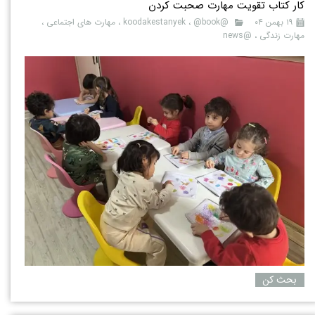
کار کتاب تقویت مهارت صحبت کردن
۱۹ بهمن ۰۴
@koodakestanyek
@book
،
،
مهارت های اجتماعی
،
مهارت زندگی
،
@news
بحث کن