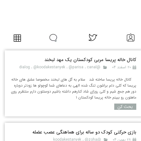
کانال خاله پریسا مربی کودکستان یک مهد لبخند
۲۰ اسفند ۰۴
@dialog
canal
،
@parisa
،
@koodakestanyek
،
کانال خاله پریسا ساخته شد سلام به گل های لبخند مخصوصا عشق های خاله
پریسا که کلی دلم براشون تنگ شده الهی به دعاهای شما کوچولو ها زودتر دوباره
دور هم جمع شیم و کلی روزای شاد کنارهم داشته باشیم دوستتون دارم منتظرم روی
ماهتون رو ببینم خاله پریسا کودکستان ۱
بحث کن
بازی حرکتی کودک دو ساله برای هماهنگی عصب عضله
۲۸ بهمن ۰۴
@koodakestanyek
@zoha
،