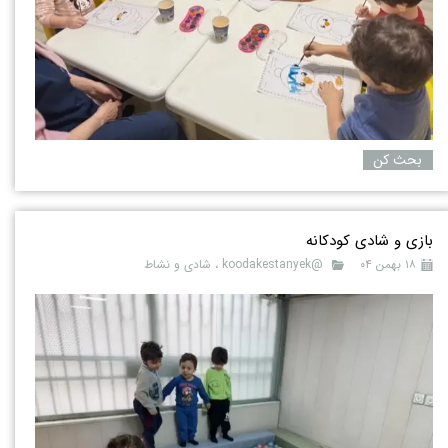
بحث کن
بازی و شادی کودکانه
۱۸ بهمن ۰۴
@koodakestanyek
،
شادی و نشاط