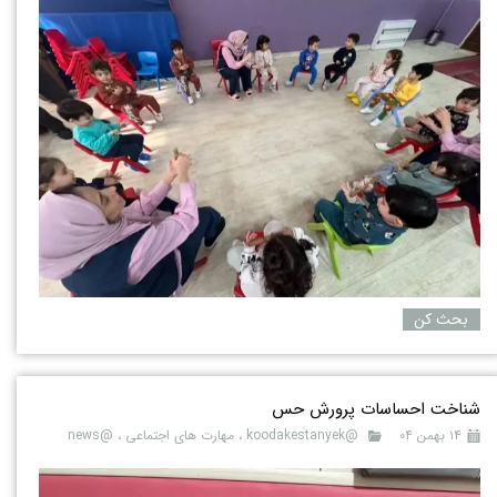
بحث کن
شناخت احساسات پرورش حس
۱۴ بهمن ۰۴
@koodakestanyek
،
مهارت های اجتماعی
،
@news