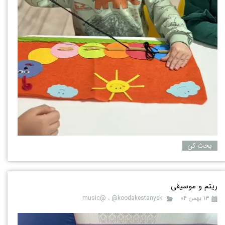
بحث کن
ریتم و موسیقی
۱۳ بهمن ۰۴
@koodakestanyek
،
music@