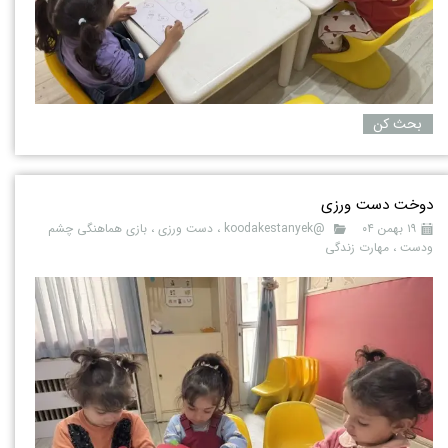
بحث کن
دوخت دست ورزی
۱۹ بهمن ۰۴
@koodakestanyek
،
دست ورزی
،
بازی هماهنگی چشم
ودست
،
مهارت زندگی