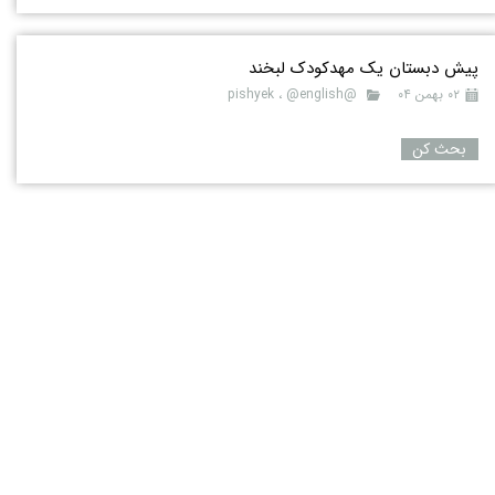
پیش دبستان یک مهدکودک لبخند
۰۲ بهمن ۰۴
@pishyek
@english
،
بحث کن