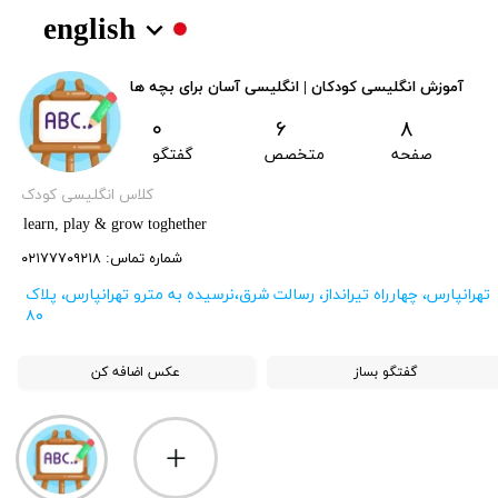
english
آموزش انگلیسی کودکان | انگلیسی آسان برای بچه ها
۰
۶
۸
صفحه
متخصص
گفتگو
کلاس انگلیسی کودک
learn, play & grow toghether
​شماره تماس: ۰۲۱۷۷۷۰۹۲۱۸
​تهرانپارس، چهارراه تیرانداز، رسالت شرق،نرسیده به مترو تهرانپارس، پلاک
۸۰
گفتگو بساز
عکس اضافه کن