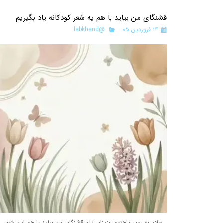
قشنگای من بيايد با هم یه شعر کودکانه ياد بگیریم
۱۴ فروردین ۰۵
@labkhand
سلام به روى ماهتون عزيزاى دلم قشنگای من بيايد با هم اين شعر