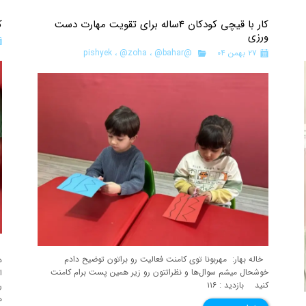
کار با قیچی کودکان 4ساله برای تقویت مهارت دست
ک
ورزی
۲۷ بهمن ۰۴
@pishyek
@bahar
،
@zoha
،
خ
خاله بهار: مهربونا توی کامنت فعالیت رو براتون توضیح دادم
د
خوشحال میشم سوال‌ها و نظراتتون رو زیر همین پست برام کامنت
ا
کنید بازدید : ۱۱۶
ر
ه