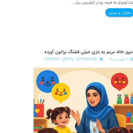
ما کوچولو ها هرچه زودتر کشورمون پراز …
بخوان و بپرس
مروز خاله مریم یه بازی خیلی قشنگ براتون آورده
۱۲ فروردین ۰۵
@labkhand
@maryam
،
@blog
،