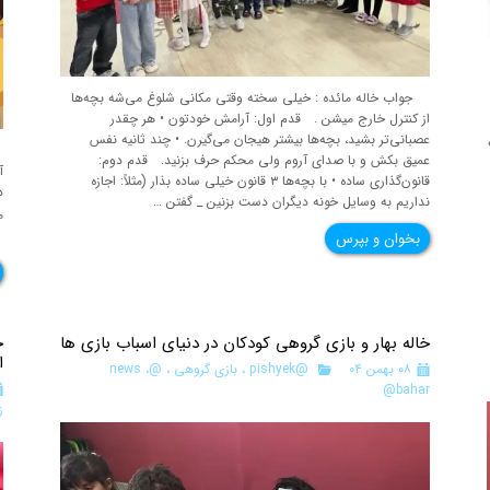
جواب خاله مائده : خیلی سخته وقتی مکانی شلوغ می‌شه بچه‌ها
از کنترل خارج میشن . قدم اول: آرامش خودتون • هر چقدر
عصبانی‌تر بشید، بچه‌ها بیشتر هیجان می‌گیرن. • چند ثانیه نفس
ب
عمیق بکش و با صدای آروم ولی محکم حرف بزنید. قدم دوم:
آ
قانون‌گذاری ساده • با بچه‌ها ۳ قانون خیلی ساده بذار (مثلاً: اجازه
د
نداریم به وسایل خونه دیگران دست بزنین _ گفتن …
م
وسای
بخوان و بپرس
خاله بهار و بازی گروهی کودکان در دنیای اسباب بازی ها
خ
ا
۰۸ بهمن ۰۴
@pishyek
،
بازی گروهی
،
@news
،
@bahar
ز