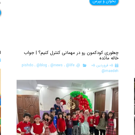
بخوان و بپرس
ش
چطوری کودکمون رو در مهمانی کنترل کنیم؟ | جواب
ا
خاله مائده
۰۵ فروردین ۰۵
@pishdo
،
@life
،
@news
،
@blog
،
@maedeh