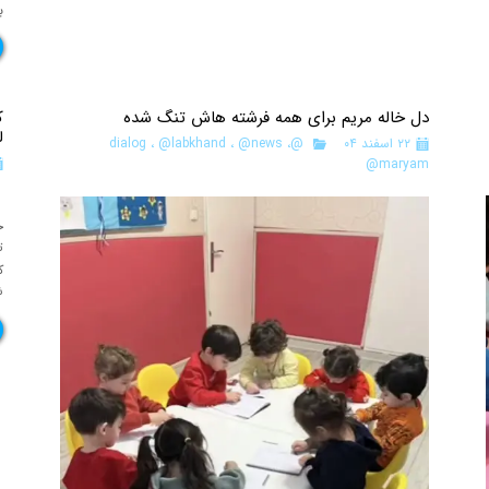
ب
دل خاله مریم برای همه فرشته هاش تنگ شده
ک
ل
۲۲ اسفند ۰۴
@dialog
،
@news
،
@labkhand
،
@maryam
ک
ح
ت
ک
ش