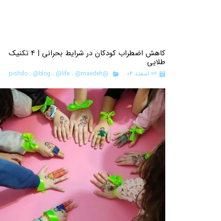
کاهش اضطراب کودکان در شرایط بحرانی | 4 تکنیک
طلایی
۲۶ اسفند ۰۴
@pishdo
@maedeh
،
@life
،
@blog
،