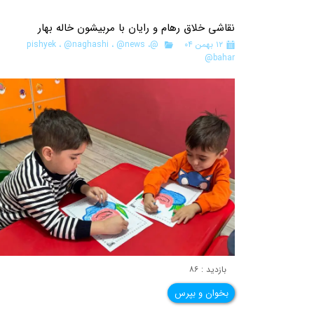
نقاشی خلاق رهام و رایان با مربیشون خاله بهار
۱۲ بهمن ۰۴
@pishyek
،
@news
،
@naghashi
،
@bahar
بازدید : ۸۶
بخوان و بپرس