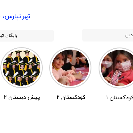
​تهرانپارس، چ
لدین
رایگان ثب
کودکستان ۲
پیش دبستان ۲
ودکستان ۱