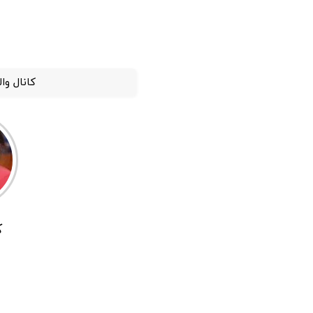
کانال وا
ک