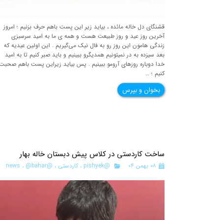
قشنگای دل خاله مائده ، بیاید زیر این پست باهم حرف بزنیم ؛ امروز
آخرین روز عید و روز طبیعت هست و همه ی ما به امید سرسبزی
زندگی هامون این روز رو به فال نیک می‌گیریم . این اولین عیدیه که
بعد سیزده به در نمیتونیم همدیگرو ببینیم و باید صبر کنیم تا به امید
خدا دوباره روزهای آرومو ببینیم . پس بیاید زیراین پست باهم صحبت
کنیم ؛ …
بخوان و بپرس
ساخت کاردستی در کلاس پیش دبستان خاله بهار
۰۸ بهمن ۰۴
@pishyek
،
کاردستی
،
@news
@bahar
،