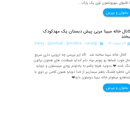
ا قلبهای مهربونشون توی یک پارک …
بخوان و بپرس
انال خاله مبینا مربی پیش دبستان یک مهدکودک
بخند
۲۳ اسفند ۰۴
@dialog
canal
،
@mobina
،
@pishyek
،
انال خاله مبینا ساخته شد اگه ازم بپرسن چه ارزویی داری سریع
ال خوب شماها رو زبونم میاد دلم اندازه شیطتنت های همتون براتون
نگ شده ❤️ بدونید هرجا باشم به یادتونم زودی میبینمتون و دوباره
لی خاطره قشنگ باهم میسازیم از خدا دوباره همون کلاس پر ذوق با
ماهارو میخوام خاله مبینا دوستون داره❤️
بخوان و بپرس