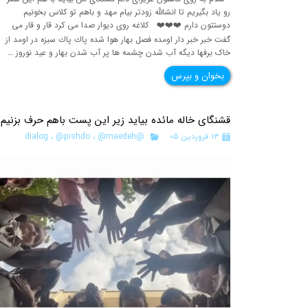
رو ياد بگیریم تا انشالله زودتر بيام مهد و باهم تو كلاس بخونيم
دوستتون دارم ❤️❤️❤️ كلاغه روى ديوار صدا مى كرد قار و قار مى
گفت خبر خبر دار اومده فصل بهار هوا شده پاك پاك سبزه در اومد از
خاک برفها دیگه آب شدن چشمه ها پر آب شدن بهار و عيد نوروز …
بخوان و بپرس
قشنگای خاله مائده بیاید زیر این پست باهم حرف بزنیم
۱۳ فروردین ۰۵
@dialog
@maedeh
،
@pishdo
،