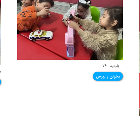
بازدید : ۷۶
م
بخوان و بپرس