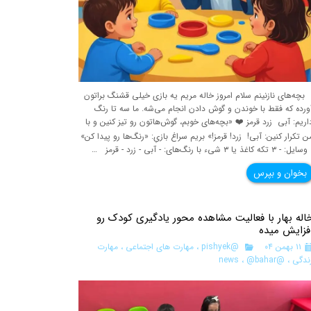
چه‌های نازنینم سلام امروز خاله مریم یه بازی خیلی قشنگ براتون
ورده که فقط با خوندن و گوش دادن انجام می‌شه. ما سه تا رنگ
اریم: آبی زرد قرمز ❤️ «بچه‌های خوبم، گوش‌هاتون رو تیز کنین و با
ن تکرار کنین: آبی! زرد! قرمز!» بریم سراغ بازیِ: «رنگ‌ها رو پیدا کن»
ل: - ۳ تکه کاغذ یا ۳ شیء با رنگ‌های: - آبی - زرد - قرمز …
بخوان و بپرس
اله بهار با فعالیت مشاهده محور یادگیری کودک رو
فزایش میده
۱۱ بهمن ۰۴
@pishyek
،
مهارت های اجتماعی
،
مهارت
ندگی
،
@news
@bahar
،