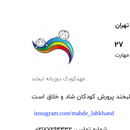
تهران
ت
​مهدکودک دوزبانه لبخند
بخند پرورش کودکان شاد و خلاق است
instagram.com/mahde_labkhand
​شماره تماس: ۰۲۱۷۷۲۹۴۴۳۲