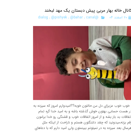
انال خاله بهار مربی پیش دبستان یک مهد لبخند
۲۰ اسفند ۰۴
@dialog
canal
،
@bahar
،
@pishyek
،
وب خوب عزیزای دل من حالتون خوبه؟؟امیدوارم امروز که سیزده به
ر هست حسابی بهتون خوش گذشته باشه و به امید خدا گره تمام
تفاقات بد باز بشه و از امروز اتفاقات خوب و قشنگی رو خدا برامون
قم بزنه،میدونید که چقد دلتنگتون هستم و ناراحت از اینکه مثل
رسال بعد سیزده به در نمیتونم ببینمتون ولی امید دارم که با دعاهای