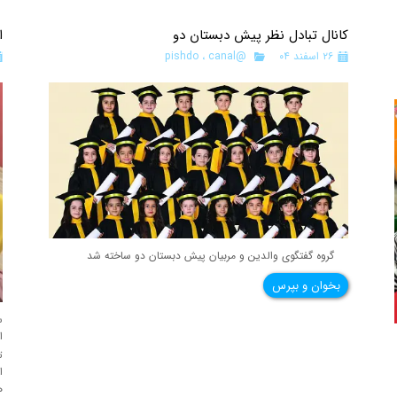
کانال تبادل نظر پیش دبستان دو
ا
۲۶ اسفند ۰۴
@pishdo
canal
،
گروه گفتگوی والدین و مربیان پیش دبستان دو ساخته شد
بخوان و بپرس
س
ا
ت
ا
ه