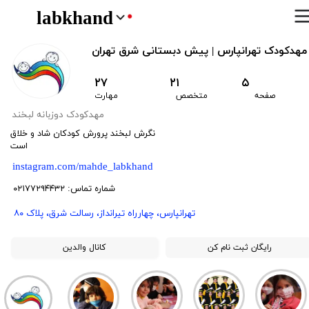
labkhand
مهدکودک تهرانپارس | پیش دبستانی شرق تهران
۲۷
۲۱
۵
صفحه
متخصص
مهارت
​مهدکودک دوزبانه لبخند
نگرش لبخند پرورش کودکان شاد و خلاق
است
instagram.com/mahde_labkhand
​شماره تماس: ۰۲۱۷۷۲۹۴۴۳۲
​تهرانپارس، چهارراه تیرانداز، رسالت شرق، پلاک ۸۰
رایگان ثبت نام کن
کانال والدین