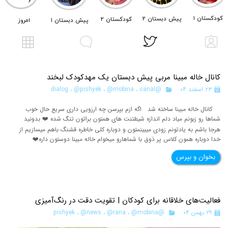
کودکستان ۱
پیش دبستان ۲
کودکستان ۲
امروز
پیش دبستان ۱
کانال خاله مبینا مربی پیش دبستان یک مهدکودک لبخند
۲۳ اسفند ۰۴
@dialog
canal
،
@mobina
،
@pishyek
،
کانال خاله مبینا ساخته شد اگه ازم بپرسن چه ارزویی داری سریع حال خوب
شماها رو زبونم میاد دلم اندازه شیطتنت های همتون براتون تنگ شده ❤️ بدونید
هرجا باشم به یادتونم زودی میبینمتون و دوباره کلی خاطره قشنگ باهم میسازیم از
خدا دوباره همون کلاس پر ذوق با شماهارو میخوام خاله مبینا دوستون داره❤️
بخوان و بپرس
فعالیت‌های خلاقانه برای کودکان | تقویت دقت در رنگ‌آمیزی
۲۹ بهمن ۰۴
@pishyek
@mobina
،
@rana
،
@news
،