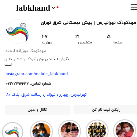
labkhand
مهدکودک تهرانپارس | پیش دبستانی شرق تهران
۲۷
۲۱
۵
صفحه
متخصص
مهارت
​مهدکودک دوزبانه لبخند
نگرش لبخند پرورش کودکان شاد و خلاق
است
instagram.com/mahde_labkhand
​شماره تماس: ۰۲۱۷۷۲۹۴۴۳۲
​تهرانپارس، چهارراه تیرانداز، رسالت شرق، پلاک ۸۰
رایگان ثبت نام کن
کانال والدین