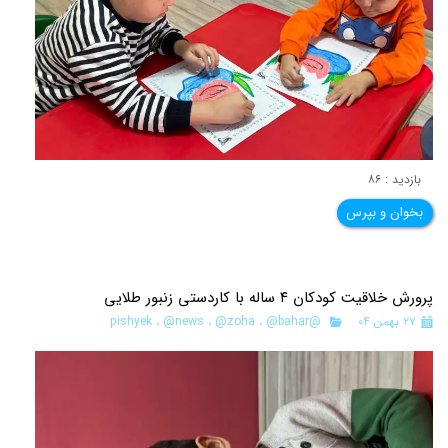
بازدید : ۸۶
بخوان و بپرس
پرورش خلاقیت کودکان ۴ ساله با کاردستی زنبور طلایی
۲۷ بهمن ۰۴
@pishyek
@bahar
،
@zoha
،
@news
،