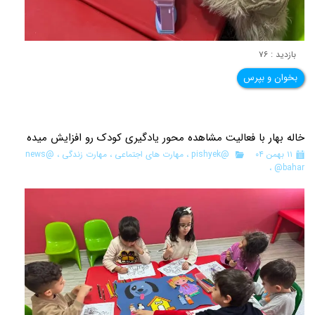
بازدید : ۷۶
بخوان و بپرس
خاله بهار با فعالیت مشاهده محور یادگیری کودک رو افزایش میده
۱۱ بهمن ۰۴
@pishyek
،
مهارت های اجتماعی
،
مهارت زندگی
،
@news
،
@bahar