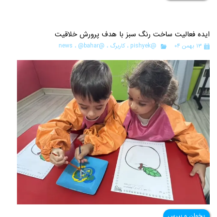
ایده فعالیت ساخت رنگ سبز با هدف پرورش خلاقیت
۱۳ بهمن ۰۴
@pishyek
،
کاربرگ
،
@news
@bahar
،
بخوان و بپرس