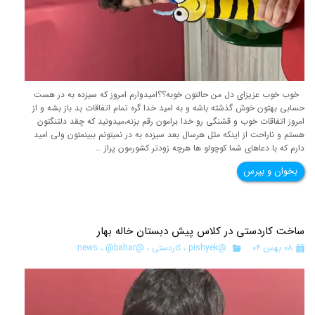
خوب خوب عزیزای دل من حالتون خوبه؟؟امیدوارم امروز که سیزده به در هست
حسابی بهتون خوش گذشته باشه و به امید خدا گره تمام اتفاقات بد باز بشه و از
امروز اتفاقات خوب و قشنگی رو خدا برامون رقم بزنه،میدونید که چقد دلتنگتون
هستم و ناراحت از اینکه مثل هرسال بعد سیزده به در نمیتونم ببینمتون ولی امید
دارم که با دعاهای شما کوچولو ها هرچه زودتر کشورمون پراز …
بخوان و بپرس
ساخت کاردستی در کلاس پیش دبستان خاله بهار
۰۸ بهمن ۰۴
@pishyek
،
کاردستی
،
@news
@bahar
،