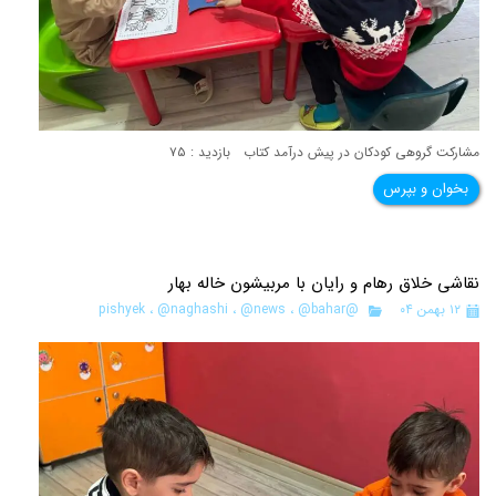
مشارکت گروهی کودکان در پیش درآمد کتاب بازدید : ۷۵
بخوان و بپرس
نقاشی خلاق رهام و رایان با مربیشون خاله بهار
۱۲ بهمن ۰۴
@pishyek
@bahar
،
@news
،
@naghashi
،