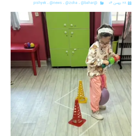
۲۸ بهمن ۰۴
@pishyek
@bahar
،
@zoha
،
@news
،