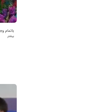
باتمام وج
بیشتر
آرامش همه
هست کلاس