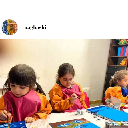
ه ، دنیای کوچک مزرعه در کلاس ما در ادامه‌ی
ی موضوعی این هفته، کودکان عزیزمان با اجرای
مرغ مزرعه» وارد دنیای شاد و آموزشی محیط مزرعه
 فعالیت با هدف آشنایی با حیوانات مزرعه، تقویت
naghashi
ی حرکتی ظریف، افزایش دقت و تمرکز و پرورش خلاقیت
کودکان با استفاده از ابزار کاردستی، ضمن تقویت
شم و دست، توانستند اثر هنری خود را با علاقه و
مل کنند. در این مسیر، مهارت‌هایی همچون رعایت
ی از دستورالعمل، مشارکت گروهی و تقویت
نفس نیز به‌صورت غیرمستقیم آموزش داده شد. ما باور
گیری زمانی عمیق و ماندگار است که با تجربه، لمس و
همراه باشد