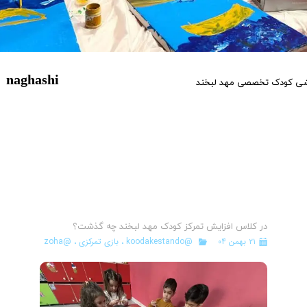
naghashi
شی کودک تخصصی مهد لبخند
در کلاس افزایش تمرکز کودک مهد لبخند چه گذشت؟
آ
ک
۲۱ بهمن ۰۴
@koodakestando
،
بازی تمرکزی
،
@zoha
و