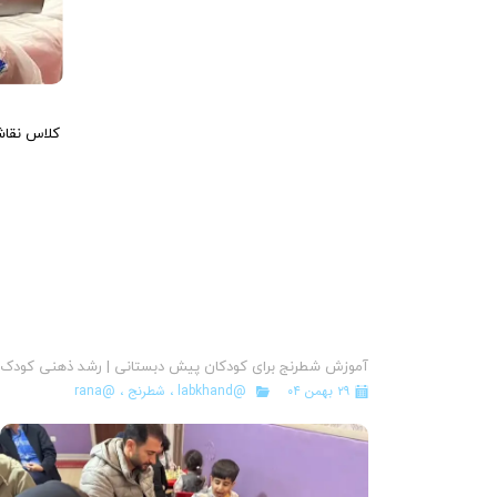
کلاس نقا
آموزش شطرنج برای کودکان پیش دبستانی | رشد ذهنی کودک
۲۹ بهمن ۰۴
@labkhand
،
شطرنج
،
@rana