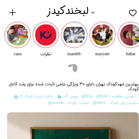
لبخندکیدز
bahar
maryam
maedeh
نظرات
rana
بهترین مهدکودک تهران دارای ۳۰ ویژگی علمی اثبات‌ شده برای رشد کامل
کودک
،
آموزش مفاهیم
،
@book
،
@blog
،
۱۷ بهمن ۰۴
نکات تربیت کودک
سلامت روان کودک
،
@news
،
سلامت کودک
،
@morabi