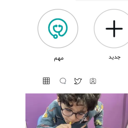
​جدید
مهم