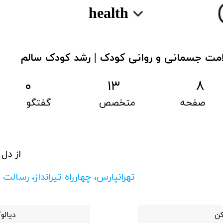
health
لامت جسمانی و روانی کودک | رشد کودک سالم
۸ ۱۳ ۰
صفحه متخصص گفتگو
از دل
​تهرانپارس، چهارراه تیرانداز، رسالت
کن
دیالو