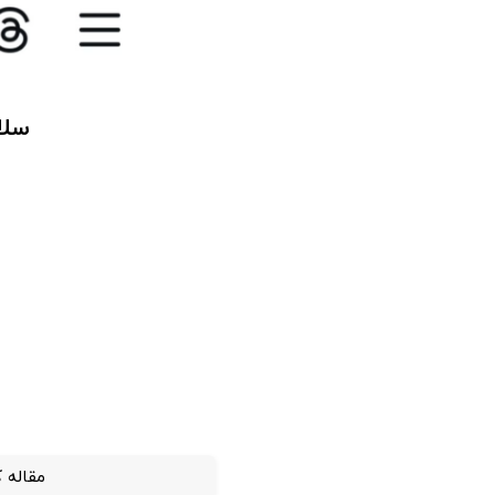
​​س
مقاله 