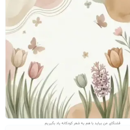
قشنگای من بيايد با هم یه شعر کودکانه ياد بگیریم