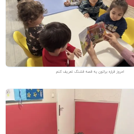
امروز قراره براتون یه قصه قشنگ تعریف کنم