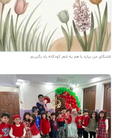
قشنگای من بيايد با هم یه شعر کودکانه ياد بگیریم