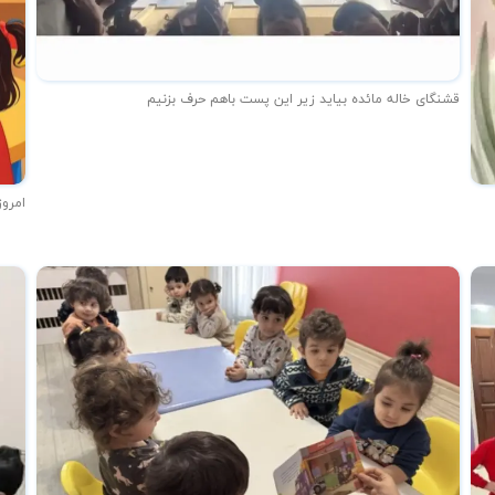
قشنگای خاله مائده بیاید زیر این پست باهم حرف بزنیم
امروز