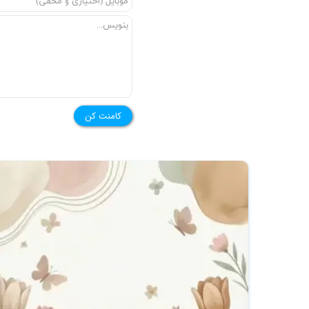
★
کامنت کن