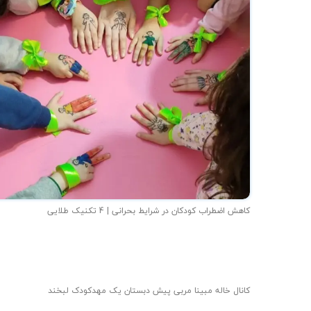
کاهش اضطراب کودکان در شرایط بحرانی | 4 تکنیک طلایی
کانال خاله مبینا مربی پیش دبستان یک مهدکودک لبخند