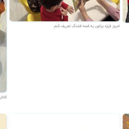
امروز قراره براتون یه قصه قشنگ تعریف کنم
کانال