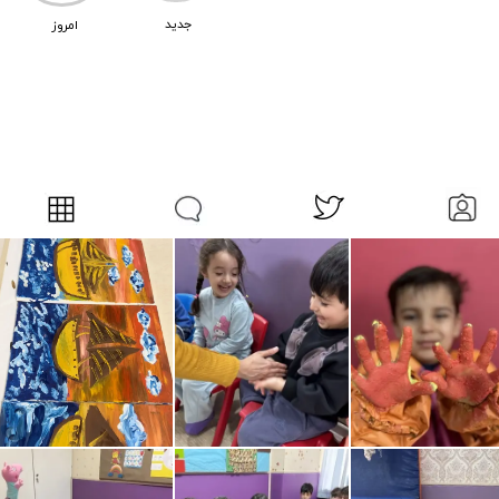
​جدید
امروز