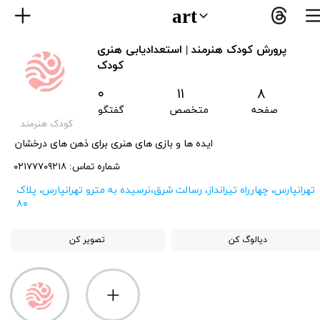
art
​​پرورش کودک هنرمند | استعدادیابی هنری
کودک
۸ ۱۱ ۰
صفحه متخصص گفتگو
​کودک هنرمند
​ایده ها و بازی های هنری برای ذهن های درخشان
​شماره تماس: ۰۲۱۷۷۷۰۹۲۱۸
​تهرانپارس، چهارراه تیرانداز، رسالت شرق،نرسیده به مترو تهرانپارس، پلاک
۸۰
دیالوگ کن
تصویر کن