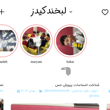
لبخندکیدز
aedeh
maryam
bahar
شناخت احساسات پرورش حس
نما
،
مهارت های اجتماعی
،
@koodakestanyek
۱۴ بهمن ۰۴
ws
@news