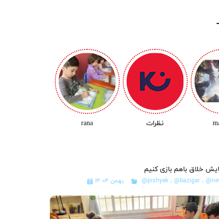
m
نظرات
rana
یش خلاق باهم بازی کنیم
@ne
،
@bazigar
،
@pishyek
۱۴ بهمن ۰۴