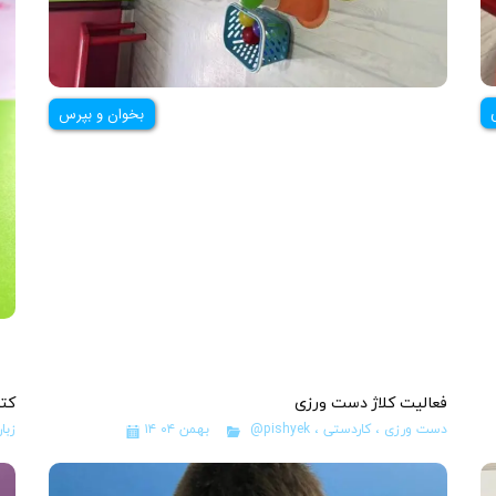
بخوان و بپرس
فعالیت کلاژ دست ورزی
کتا
دست ورزی
،
کاردستی
،
@pishyek
۱۴ بهمن ۰۴
زبا