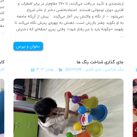
ارزشمندی و تأیید دریافت می‌کنند، تا ۷۰٪ مقاوم‌تر در برابر اضطراب و
بین
قلدری دوران نوجوانی هستند. اعتماد‌به‌نفس دختر از مادر شروع
کلم
نمی‌شود — از نگاه و واکنش پدر آغاز می‌گردد. پیش از آن‌که جامعه
اشک
به او بگوید چقدر باارزش است، ذهنش به چهره‌ی پدرش نگاه می‌کند تا
مغز
بفهمد «چگونه باید با من رفتار شود». وقتی پدری لحظه‌ای که دخترش
مزمن را در 
…
بخوان و بپرس
جای گذاری شناخت رنگ ها
کا
رنگ شناسی
،
بازی فکری
،
@pishyek
۱۴ بهمن ۰۴
کار