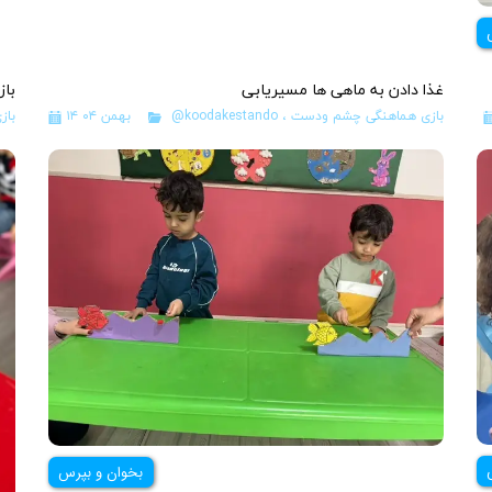
غذا دادن به ماهی ها مسیریابی
باز
بازی هماهنگی چشم ودست
،
@koodakestando
۱۴ بهمن ۰۴
باز
بخوان و بپرس