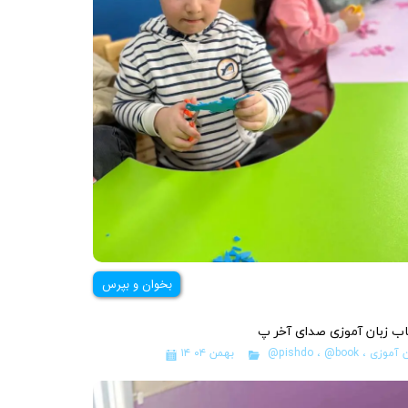
بخوان و بپرس
ب زبان آموزی صدای آخر پ
ن آموزی
،
@book
،
@pishdo
۱۴ بهمن ۰۴