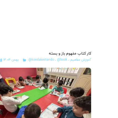
کار کتاب مفهوم باز و بسته
آموزش مفاهیم
،
@book
،
@koodakestando
۱۴ بهمن ۰۴