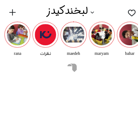
لبخندکیدز
bahar
maryam
maedeh
نظرات
rana