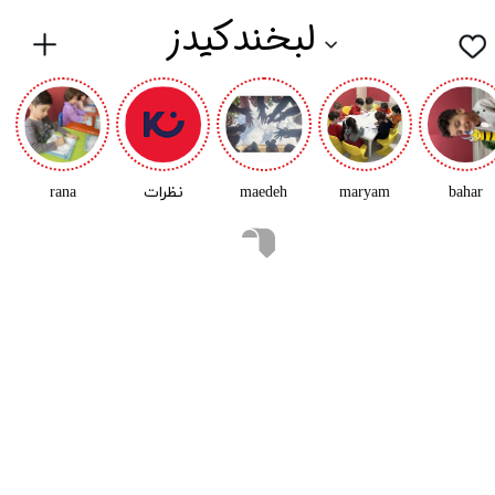
لبخندکیدز
bahar
maryam
maedeh
نظرات
rana