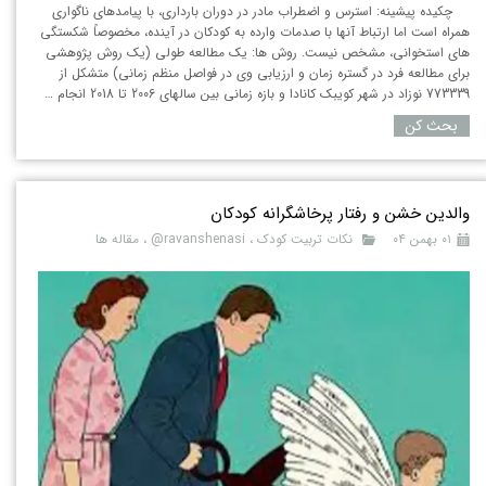
چکیده پیشینه: استرس و اضطراب مادر در دوران بارداری، با پیامدهای ناگواری
همراه است اما ارتباط آنها با صدمات وارده به کودکان در آینده، مخصوصاً شکستگی
های استخوانی، مشخص نیست. روش ها: یک مطالعه طولی (یک روش پژوهشی
برای مطالعه فرد در گستره زمان و ارزیابی وی در فواصل منظم زمانی) متشکل از
773339 نوزاد در شهر کویبک کانادا و بازه زمانی بین سالهای 2006 تا 2018 انجام …
بحث کن
والدین خشن و رفتار پرخاشگرانه کودکان
۰۱ بهمن ۰۴
نکات تربیت کودک
،
ravanshenasi@
،
مقاله ها