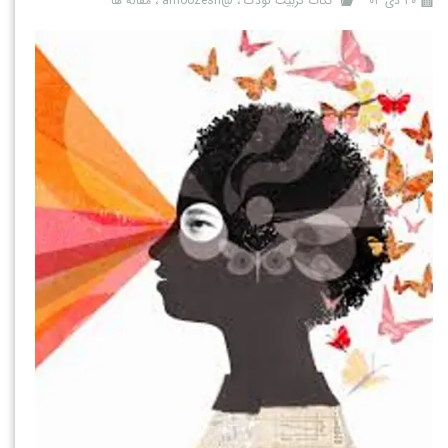
۳۰ دی ۰۴
نکات تربیت کودک
،
@amoozesh
،
مقاله ها