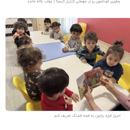
چطوری کودکمون رو در مهمانی کنترل کنیم؟ | جواب خاله مائده
امروز قراره براتون یه قصه قشنگ تعریف کنم