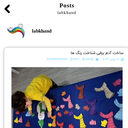
Posts
labkhand
labkhand
ساخت آدم برفی شناخت رنگ ها
۲۰ بهمن ۱۴۰۴
@koodakestanyek
@zoha
،
@news
،