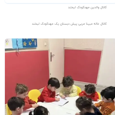
کانال والدین مهدکودک لبخند
کانال خاله مبینا مربی پیش دبستان یک مهدکودک لبخند