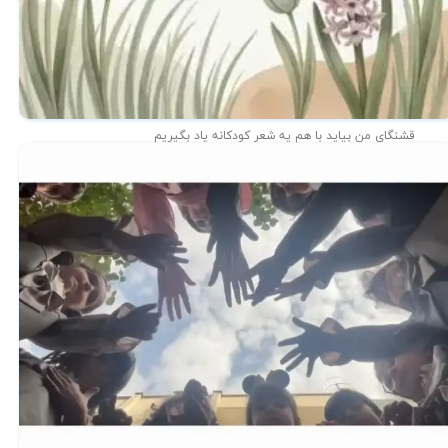
قشنگای من بيايد با هم یه شعر کودکانه ياد بگیریم