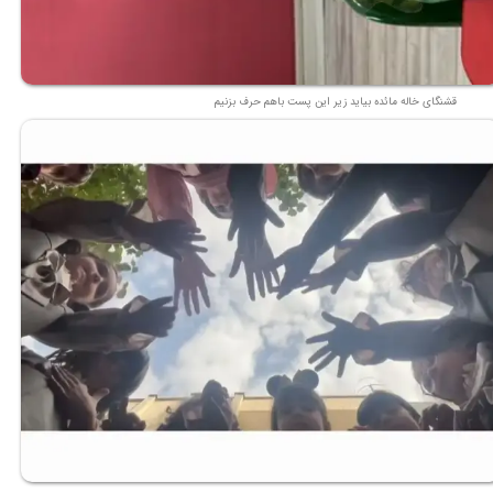
قشنگای خاله مائده بیاید زیر این پست باهم حرف بزنیم