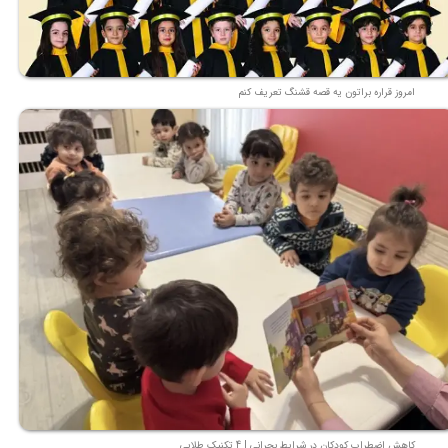
امروز قراره براتون یه قصه قشنگ تعریف کنم
کاهش اضطراب کودکان در شرایط بحرانی | 4 تکنیک طلایی