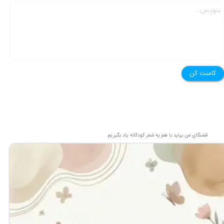
کامنت کن
قشنگای من بيايد با هم یه شعر کودکانه ياد بگیریم