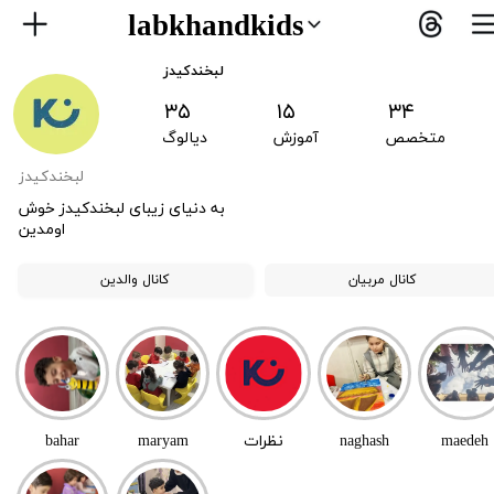
labkhandkids
لبخندکیدز
۳۵
۳۴ ۱۵
متخصص
آ
موزش
دیالوگ
لبخندکیدز
به دنیای زیبای لبخندکیدز خوش
اومدین
کانال مربیان
کانال والدین
maedeh
naghash
نظرات
maryam
bahar