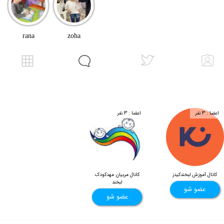
rana
zoha
اعضا : 3 نفر
اعضا : 3 نفر
کانال آموزش لبخندکیدز
کانال مربیان مهدکودک
لبخند
عضو شو
عضو شو