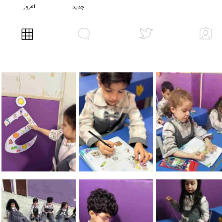
امروز
​جدید