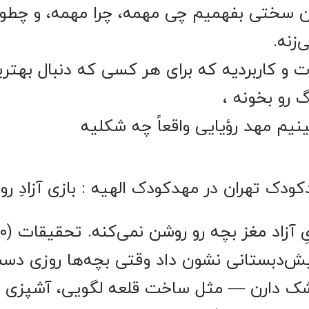
ن سختی بفهمیم چی مهمه، چرا مهمه، و چطور 
‌زنه.
ت و کاربردیه که برای هر کسی که دنبال بهت
گ رو بخونه ،
بینیم مهد رؤیایی واقعاً چه شکلیه
ن مهدکودک تهران در مهدکودک الهیه : بازی آزادِ ر
هیچ چیز
یش‌دبستانی نشون داد وقتی بچه‌ها روزی دس
خشک دارن — مثل ساخت قلعه لگویی، آشپزی با