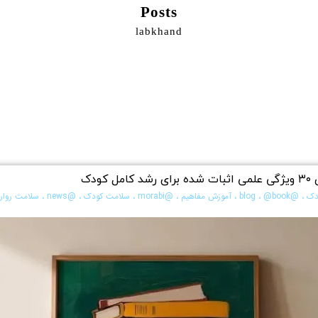
Posts
labkhand
ودک
دک
،
@blog
@book
،
،
آموزش مفاهیم
،
@morabi
،
سلامت کودک
،
@news
،
سلامت روان