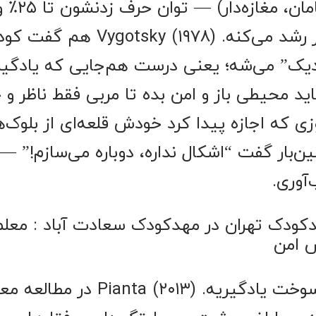
بازی نقش (د
ساده تا ۲۰٪ سریع‌تر رشد می‌کنه. ۸
زدیک” می‌شه؛ یعنی درست هم‌جایی که یادگی
ید محیطی باز و امن بده تا مربی فقط ناظر و 
زی که اجازه پیدا کرد خودش قلعه‌ای از بلوک‌ه
ین‌بار گفت “اشکال نداره، دوباره می‌سازم!” 
آوری.
ین مهدکودک تهران در مهدکودک سعادت آباد : معلم
وش امن