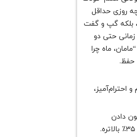
چه روزی حداقل
 بلکه گپ و گفت
 زمانی حتی دو
امان، ماه چرا
 حفظ.
و احترام‌آمیز،
د نگرفته. Verdine & Golinkoff (۲۰۲۴) نشون دادن
کلاس‌هایی که قوانین ساده و آرام دارن، توان خود‌مهارگری بچه‌ها ۳۵٪ بالاتره.