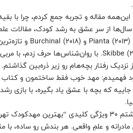
ین‌همه مقاله و تجربه جمع کردم، چرا با بقیه م
ل‌ها از سر عشق به رشد کودک، مقالات علم
Vygotsky (۱۹۷۸) تا Pianta (۲۰۱۳)
Gray (۲۰۲۶) و Skibbe (۲۰۲۳). با روان‌شناس‌ها حرف زدم،
نزدیک رفتار بچه‌هام رو زیر ذره‌بین گذاشتم.
جود فهمیدم: مهد خوب فقط ساختمون و کتاب 
اییه که بچه با عشق یاد بگیره، با بازی رشد
ا.
پس اینجا براتون نوشتم ۳۰ ویژگی کلیدی “بهترین مهدکو
 مادرانه و علمِ واقعی. هر بندش رو ساده، با م