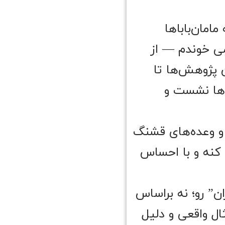
امان‌باباها
ی خوندم — از
 و Burchinal (۲۰۱۸) و تازه‌ترین پژوهش‌ها تا
 با مربی‌ها نشست و
و وعده‌های قشنگ
 کنه و با احساس
دک تهران” رو؛ نه براساس
ثال واقعی و دلیل