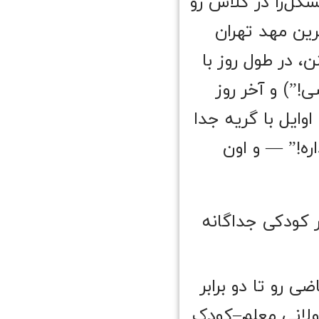
کل‌زا در کلاس رو
رین مهد تهران
ن، در طول روز با
”) و آخر روز
وایل با گریه جدا
ه!” — و اون
ر کودکی جداگانه
یاضی رو تا دو برابر
فت‌وگوهای طولانی معلم–کودک