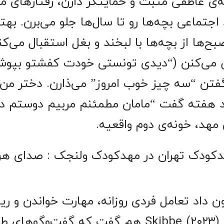
ه‌ی عاطفی مثبت و حمایتگر دارن، رفتارهای مش
جتماعی بچه‌ها رو تا سال‌ها جلو می‌برن. بهت
بح‌ها از بچه‌ها با لبخند و بغل استقبال می‌کن
می‌کنن (“دیدی تونستی خودت کفشتو بپوشی!
فتن “سه چیز خوب امروز” می‌ذارن. دختر من ا
د هفته گفت “مامان مطمئنم مربیم دوستم دار
مهد، خونه‌ی دوم واقعیه.
رین مهدکودک تهران در مهدکودک ولنجک : صدای ه
Hamre ) نشون داد تعامل فردی روزانه، مهارت خواندن و ر
سریع‌تر رشد می‌دن. Skibbe (۲۰۲۳) هم گفت که گ