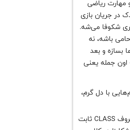
کتر، مامان، مغازه‌دار) — توان حرف زدنشون تا ۲۵٪ و مهارت ریاضی
Vygotsky (۱۹۷) هم گفت کودک در جریان بازی
ری شکوفا می‌شه.
حامی باشه، نه
ا بسازه و بعد
— اون جمله یعنی
‌هایی با دل گرم،
علم می‌گه عاطفه، سوخت یادگیریه. Pianta (۲۰۱۳) در مطالعه معروف CLASS ثابت