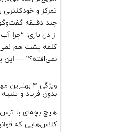
تمرکز و خودکنترلی 
چند دقیقه گفت‌وگ
از دل بازی: “چرا آب
کلمه پشت هم نمی‌گف
نمی‌افته؟” — این ی
ویژگی ۴ بهتر
بدون فریاد و تنبیه