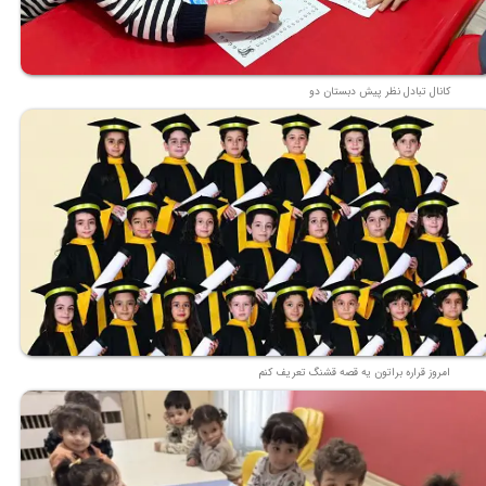
کانال تبادل نظر پیش دبستان دو
امروز قراره براتون یه قصه قشنگ تعریف کنم