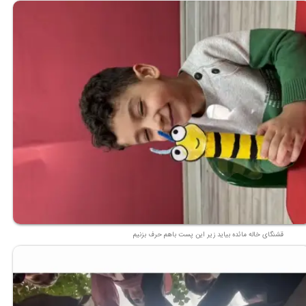
قشنگای خاله مائده بیاید زیر این پست باهم حرف بزنیم