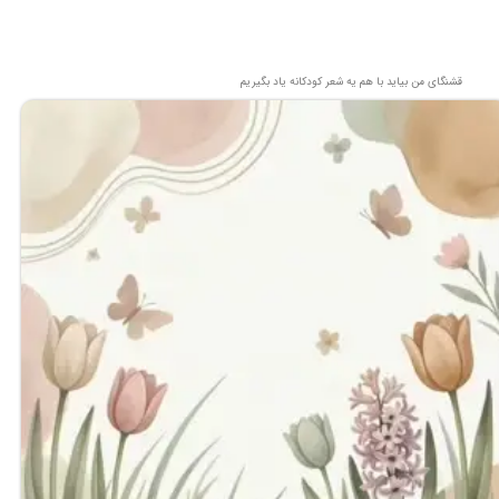
قشنگای من بيايد با هم یه شعر کودکانه ياد بگیریم