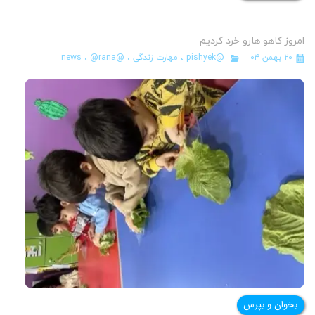
امروز کاهو هارو خرد کردیم
۲۰ بهمن ۰۴
@pishyek
،
مهارت زندگی
،
@news
@rana
،
بخوان و بپرس