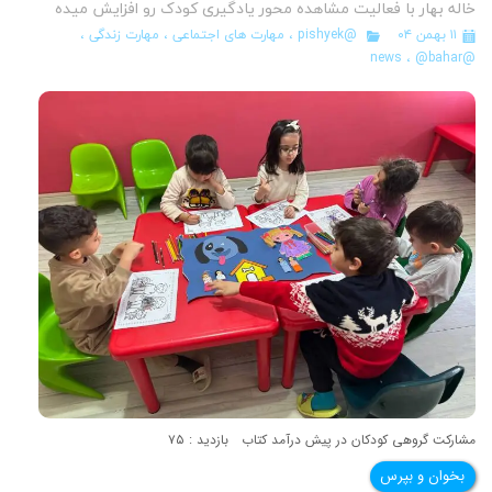
خاله بهار با فعالیت مشاهده محور یادگیری کودک رو افزایش میده
۱۱ بهمن ۰۴
@pishyek
،
مهارت های اجتماعی
،
مهارت زندگی
،
،
@bahar
@news
مشارکت گروهی کودکان در پیش درآمد کتاب بازدید : ۷۵
بخوان و بپرس