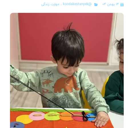
۱۴ بهمن ۰۴
@koodakestanyek
،
مهارت زندگی