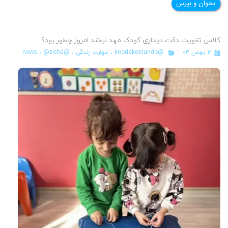
بخوان و بپرس
کلاس تقویت دقت دیداری کودک مهد لبخند امروز چطور بود؟
۲۱ بهمن ۰۴
@koodakestando
،
مهارت زندگی
،
@news
@zoha
،