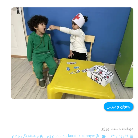
بخوان و بپرس
دوخت دست ورزی
۱۹ بهمن ۰۴
@koodakestanyek
،
دست ورزی
،
بازی هماهنگی چشم