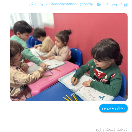
۱۸ بهمن ۰۴
@koodakestando
@book
،
،
مهارت زندگی
بخوان و بپرس
دوخت دست ورزی