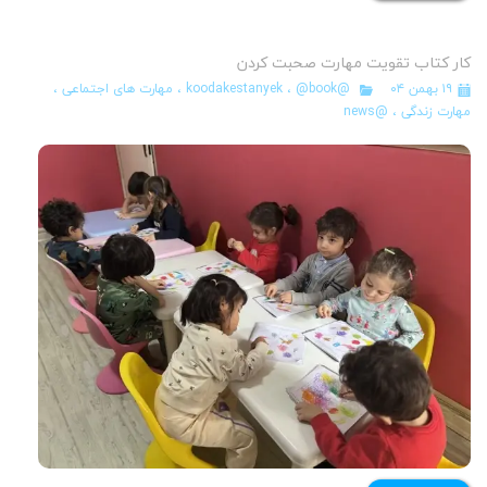
کار کتاب تقویت مهارت صحبت کردن
۱۹ بهمن ۰۴
@koodakestanyek
@book
،
،
مهارت های اجتماعی
،
مهارت زندگی
،
@news