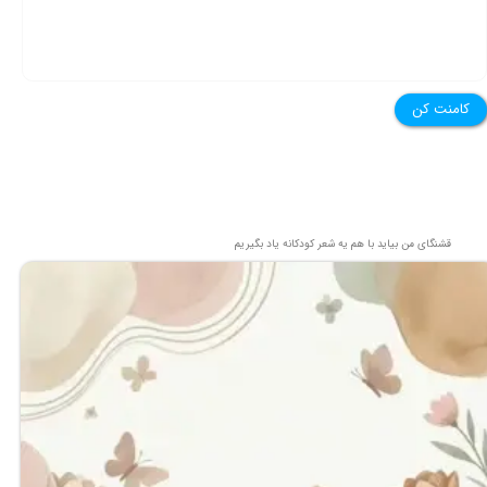
کامنت کن
قشنگای من بيايد با هم یه شعر کودکانه ياد بگیریم