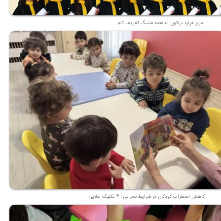
امروز قراره براتون یه قصه قشنگ تعریف کنم
کاهش اضطراب کودکان در شرایط بحرانی | 4 تکنیک طلایی