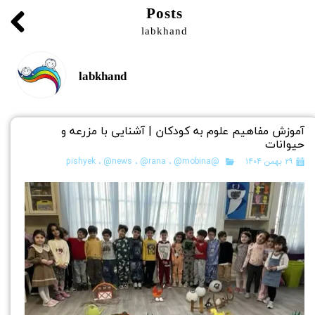
Posts
labkhand
labkhand
آموزش مفاهیم علوم به کودکان | آشنایی با مزرعه و
حیوانات
۲۹ بهمن ۱۴۰۴
@pishyek
@mobina
،
@rana
،
@news
،