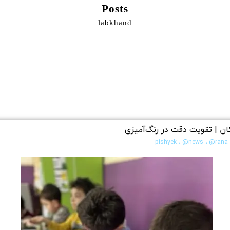
Posts
labkhand
کان | تقویت دقت در رنگ‌آمیزی
،
@news
،
@rana