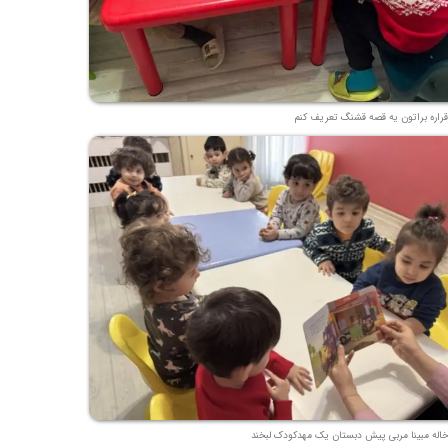
قراره براتون یه قصه قشنگ تعریف کنم
خاله مبینا مربی پیش دبستان یک مهدکودک لبخند