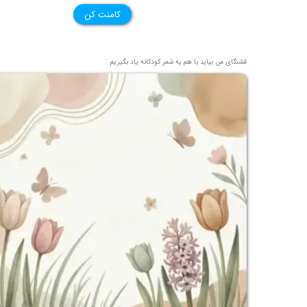
کامنت کن
قشنگای من بيايد با هم یه شعر کودکانه ياد بگیریم