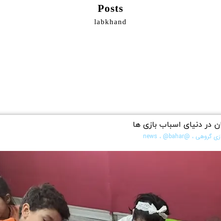
Posts
labkhand
ان در دنیای اسباب بازی ها
زی گروهی
،
@news
@bahar
،