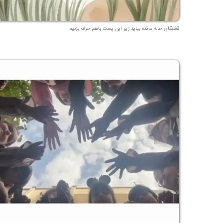
قشنگای خاله مائده بیاید زیر این پست باهم حرف بزنیم