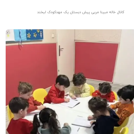
کانال خاله مبینا مربی پیش دبستان یک مهدکودک لبخند