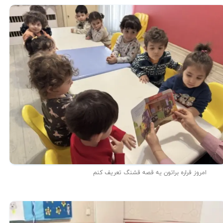
امروز قراره براتون یه قصه قشنگ تعریف کنم