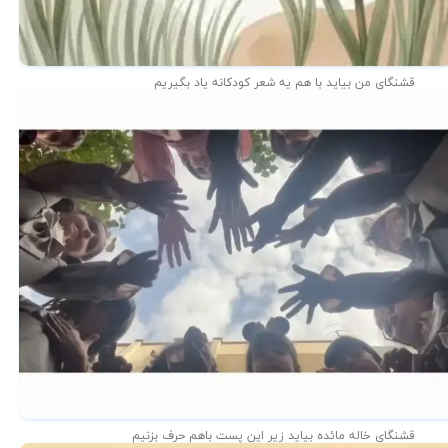
قشنگای من بيايد با هم یه شعر کودکانه ياد بگیریم
قشنگای خاله مائده بیاید زیر این پست باهم حرف بزنیم