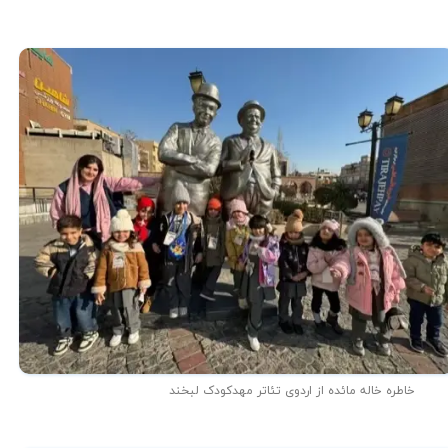
خاطره خاله مائده از اردوی تئاتر مهدکودک لبخند