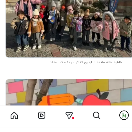
خاطره خاله مائده از اردوی تئاتر مهدکودک لبخند