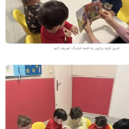
امروز قراره براتون یه قصه قشنگ تعریف کنم