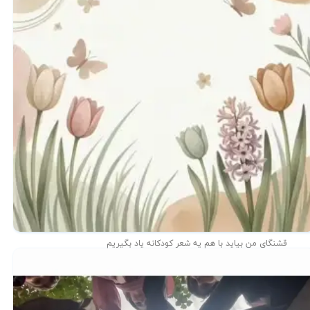
قشنگای من بيايد با هم یه شعر کودکانه ياد بگیریم