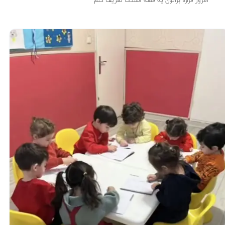
امروز قراره براتون یه قصه قشنگ تعریف کنم