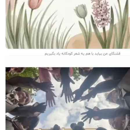
قشنگای من بيايد با هم یه شعر کودکانه ياد بگیریم