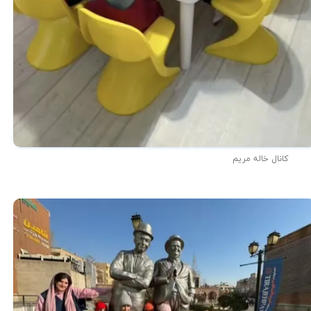
★
★
کانال خاله مریم