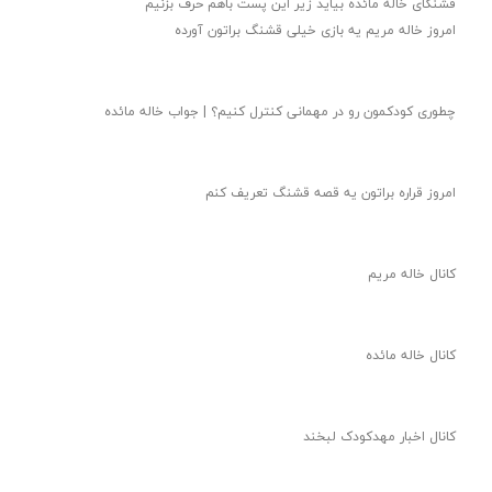
قشنگای خاله مائده بیاید زیر این پست باهم حرف بزنیم
امروز خاله مریم یه بازی خیلی قشنگ براتون آورده
چطوری کودکمون رو در مهمانی کنترل کنیم؟ | جواب خاله مائده
امروز قراره براتون یه قصه قشنگ تعریف کنم
کانال خاله مریم
کانال خاله مائده
کانال اخبار مهدکودک لبخند