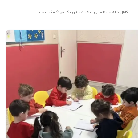
کانال خاله مبینا مربی پیش دبستان یک مهدکودک لبخند