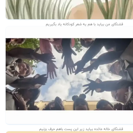
قشنگای من بيايد با هم یه شعر کودکانه ياد بگیریم
قشنگای خاله مائده بیاید زیر این پست باهم حرف بزنیم