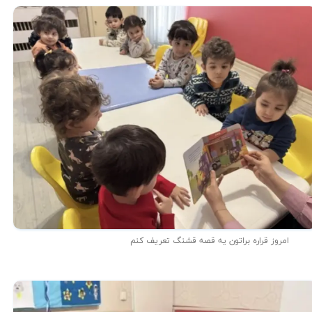
امروز قراره براتون یه قصه قشنگ تعریف کنم