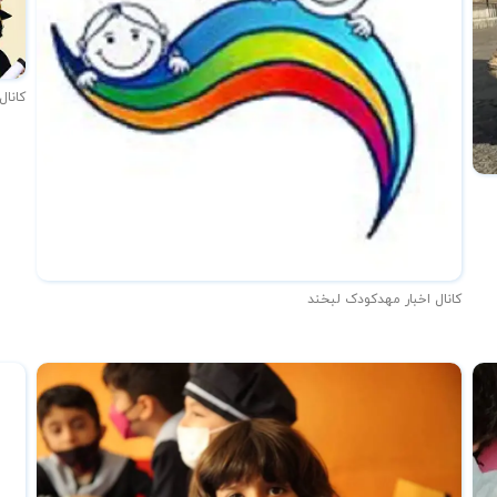
کانال
کانال اخبار مهدکودک لبخند