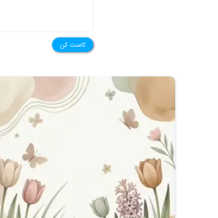
کامنت کن
★