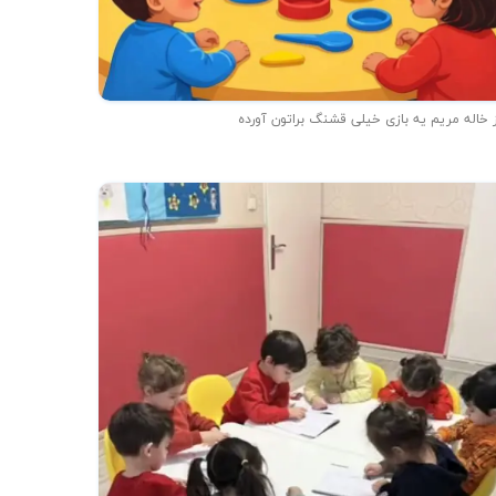
 خاله مریم یه بازی خیلی قشنگ براتون آورده