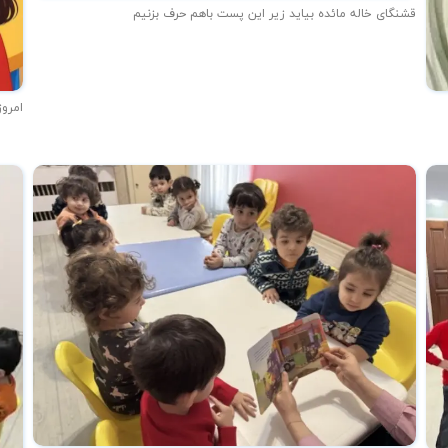
قشنگای خاله مائده بیاید زیر این پست باهم حرف بزنیم
امروز