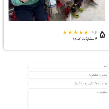
۵
از ۵
۴ مشارکت کننده
★
★