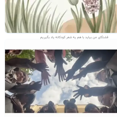
قشنگای من بيايد با هم یه شعر کودکانه ياد بگیریم