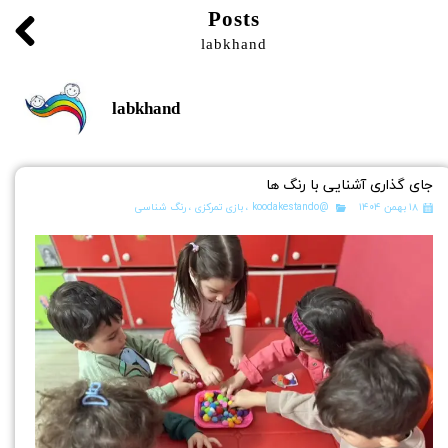
Posts
labkhand
labkhand
جای گذاری آشنایی با رنگ ها
۱۸ بهمن ۱۴۰۴
@koodakestando
،
بازی تمرکزی
،
رنگ شناسی