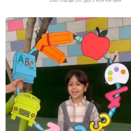
خاطره خاله مائده از اردوی تئاتر مهدکودک لبخند