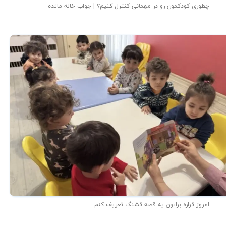
چطوری کودکمون رو در مهمانی کنترل کنیم؟ | جواب خاله مائده
امروز قراره براتون یه قصه قشنگ تعریف کنم