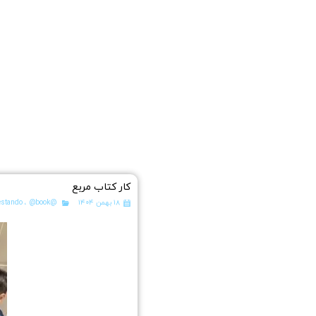
کار کتاب مربع
۱۸ بهمن ۱۴۰۴
@koodakestando
@book
،