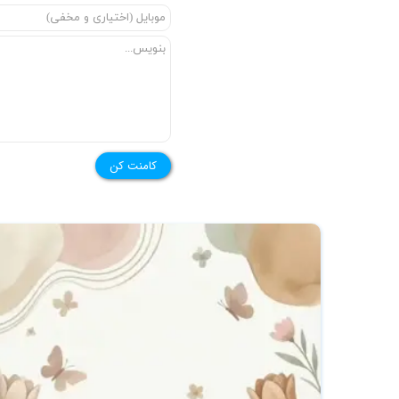
★
کامنت کن