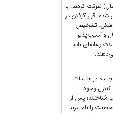
 کردند. از موروگورو، تانزانیا، ۵۶۸ کودک (میانگین سنی - ۴.۸ سال) شرکت کردند. با
شده، قرار گرفتن در
، دانش شکل، تشخیص
ل و آسیب‌پذیر
ات رسانه‌ای باید
ی‌دهند.
کودک در نمونه به طور متوسط ​​۱۶.۶ (انحراف معیار = ۴.۴) از ۲۰ جلسه در جلسات
 کنترل وجود
، کودکان هیچ یک از شخصیت‌های Akili و Me را نمی‌شناختند؛ پس از
ن گروه درمان به طور متوسط ​​می‌توانستند ۱.۸ (از ۵) شخصیت را نام ببرند