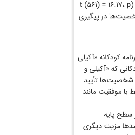
در حالی که کودکان گروه کنترل می‌توانستند ۰.۱ شخصیت را نام ببرند (t (۵۶۱) = ۱۶.۱۷، p
 شخصیت‌ها در پیگیری
امه کودکانه «آکیلی
دکانی که «آکیلی و
ی شخصیت‌ها تأیید
ط با موفقیت مانند
ر سطح پایه
ماشای Akili and Me در بیشتر پیامدها مزیت دیگری