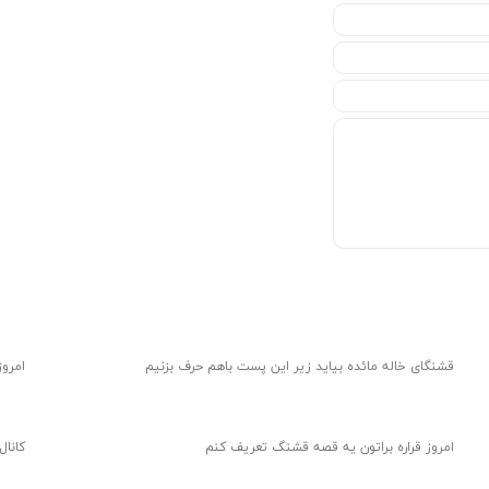
قشنگای خاله مائده بیاید زیر این پست باهم حرف بزنیم
امروز
امروز قراره براتون یه قصه قشنگ تعریف کنم
کانال