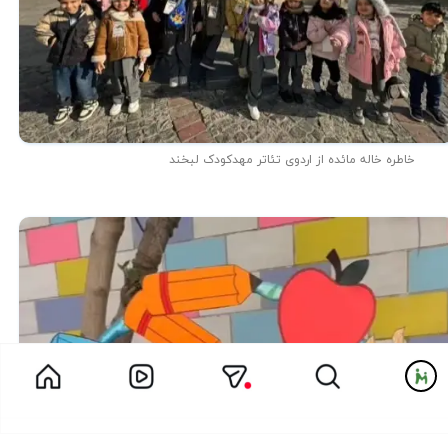
خاطره خاله مائده از اردوی تئاتر مهدکودک لبخند