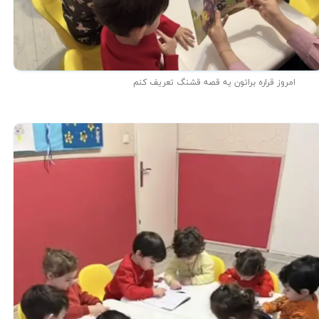
★
★
امروز قراره براتون یه قصه قشنگ تعریف کنم