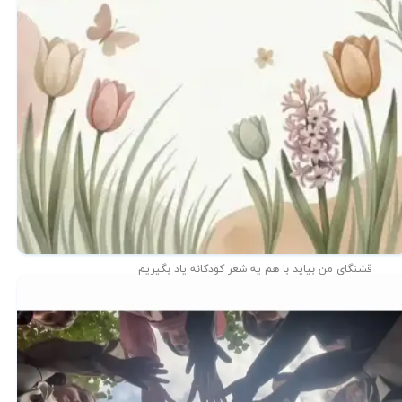
قشنگای من بيايد با هم یه شعر کودکانه ياد بگیریم