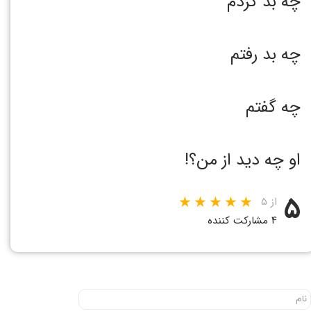
چه بد کردم
چه بد رفتم
چه گفتم
او چه دید از من؟!
۵
از ۵
۴ مشارکت کننده