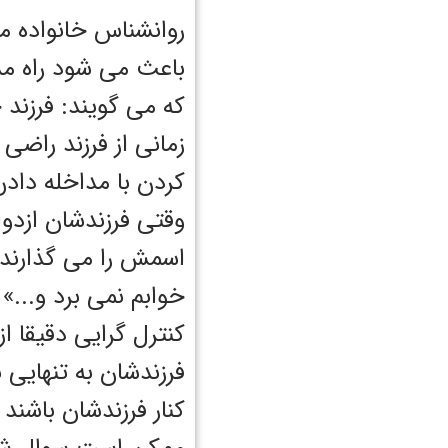
روانشناس خانواده م
باعث می شود راه مد
که می گویند: فرزند 
زمانی از فرزند راضی
کردن با مداخله داد
وقتی فرزندشان ازدو
اسمش را می گذارند 
خوابم نمی برد و...»
کنترل گرایی دقیقا ا
فرزندشان به تنهایی ن
کنار فرزندشان باشند