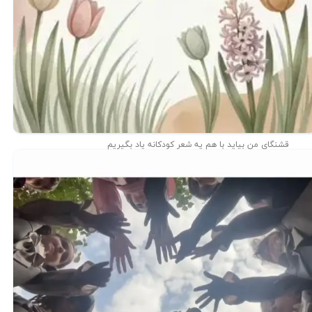
قشنگای من بيايد با هم یه شعر کودکانه ياد بگیریم