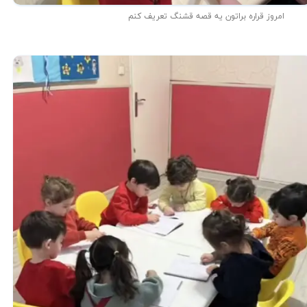
امروز قراره براتون یه قصه قشنگ تعریف کنم