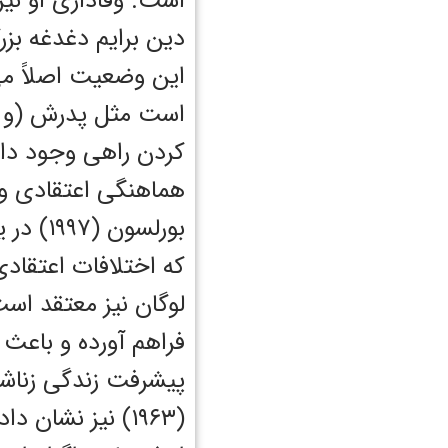
است. وفاداری او نیز
دین برایم دغدغه بز
‌این وضعیت اصلاً می‌
است مثل پدرش (و الب
کردن راهی وجود دار
هماهنگی اعتقادی و ا
بورلسو
که اختلافات اعتقاد
لوگان نیز معتقد است
فراهم آورده و باعث‌
پیشرفت زندگی زناشو
(۱۹۶۳) نیز نشا