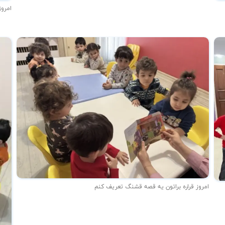
امروز
امروز قراره براتون یه قصه قشنگ تعریف کنم