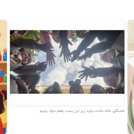
قشنگای خاله مائده بیاید زیر این پست باهم حرف بزنیم