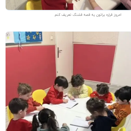
امروز قراره براتون یه قصه قشنگ تعریف کنم