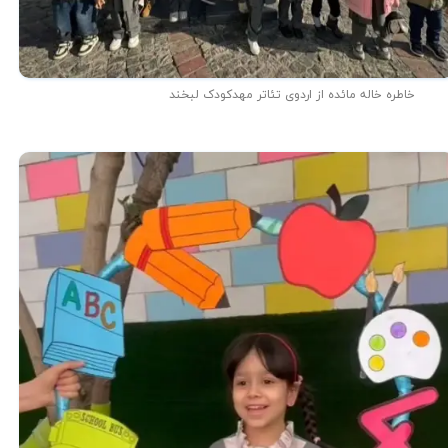
خاطره خاله مائده از اردوی تئاتر مهدکودک لبخند