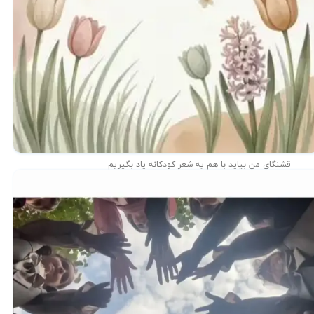
قشنگای من بيايد با هم یه شعر کودکانه ياد بگیریم