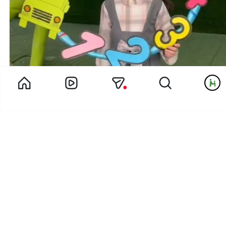
کلاس خاله مائده مربی پیش دبستان مهد لبخند چگونه است؟