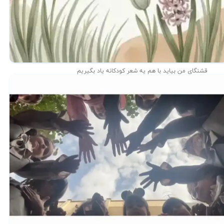
قشنگای من بيايد با هم یه شعر کودکانه ياد بگیریم