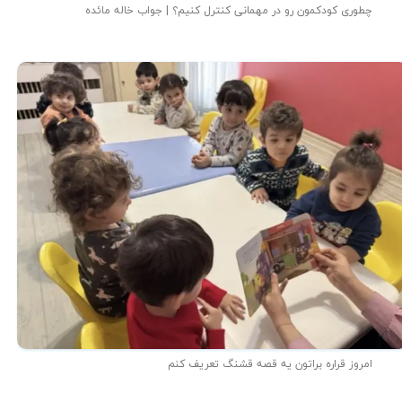
چطوری کودکمون رو در مهمانی کنترل کنیم؟ | جواب خاله مائده
امروز قراره براتون یه قصه قشنگ تعریف کنم