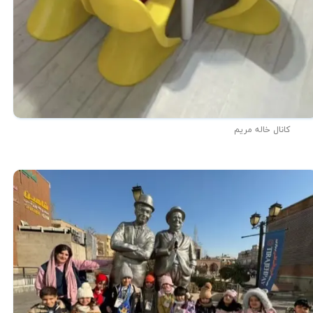
★
★
کانال خاله مریم