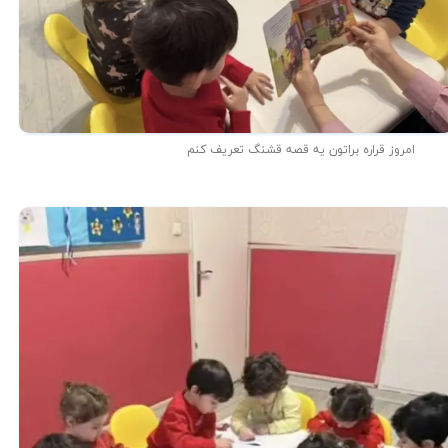
امروز قراره براتون یه قصه قشنگ تعریف کنم