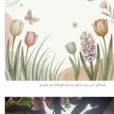
قشنگای من بيايد با هم یه شعر کودکانه ياد بگیریم