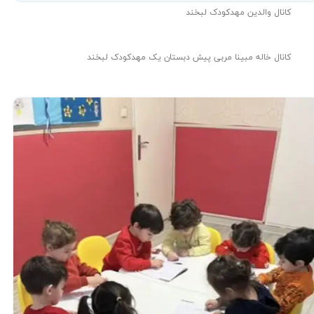
کانال والدین مهدکودک لبخند
کانال خاله مبینا مربی پیش دبستان یک مهدکودک لبخند