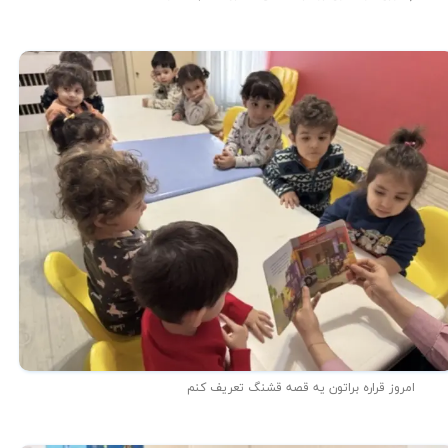
امروز قراره براتون یه قصه قشنگ تعریف کنم