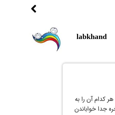
labkhand
هر کدام آن را به
ره جدا خواباندن