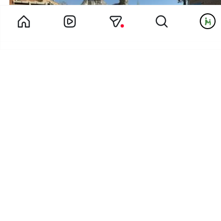
خاطره خاله مائده از اردوی تئاتر مهدکودک لبخند