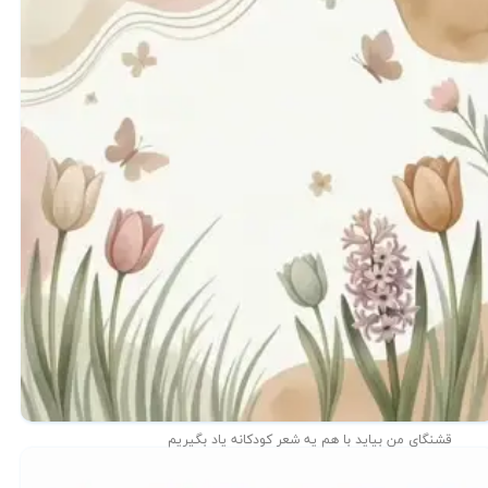
قشنگای من بيايد با هم یه شعر کودکانه ياد بگیریم