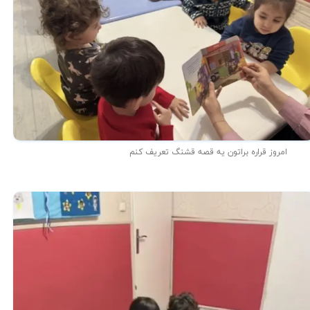
امروز قراره براتون یه قصه قشنگ تعریف کنم